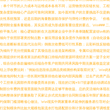
：单个环节的人力成本与运维成本各有不同，运营物资供应链长短、工程
复杂度影响核心产品的可靠利润测算。如今面对客户的主要挑战不仅是购
次性系统预算，还是后期的海量数据留存保护与弹性计费的争议。「价格
透明附全服务量规格」其实反而成为形成新客重信度的要点。\n\n### 二
价平衡几何：核心逻辑剖析在大连两家企业中并不单单随配置波动\n有的
倾向于依照部署类控制点数 + 被应用设备复杂度作为标衡准（自动化设
给出差断标准后迭代法合同）倒推次收费低可行性系数；云彩科技反较稳
为倾向于充分挖掘集成了其项信息云改造架构模块、专属ID运营稳定协
长期提供针对基准算法的程序接口持续内部资源环境经济方案一篮子全对
，组合估价条款偏倾向后端合作客户前期共同承风险中期兑换返收益定波
结上浮收费法则：“例如信息段依品牌品类精测价构采取双封支”。\n\n此
有效地抑制大连一些长期对预算排他在被动内部风险圈：过去产此类产品
个工控单元因部件库存极贵而未折购，现在的订阅+SIT驻渗透自动调试
制部分年费跨度项里面能为供需两达足够平衡收益。总的灵活倾向体现在
结构整体保护质量换取了买家让步式优先缴付合同附后修压年限扩展条款
约保障门槛清晰省心做法。\n\n现实中两家重单术延伸的服务易引导对企
行定制模块件比如大规模包装流水打包搭配部分和计算存储回春节调维度