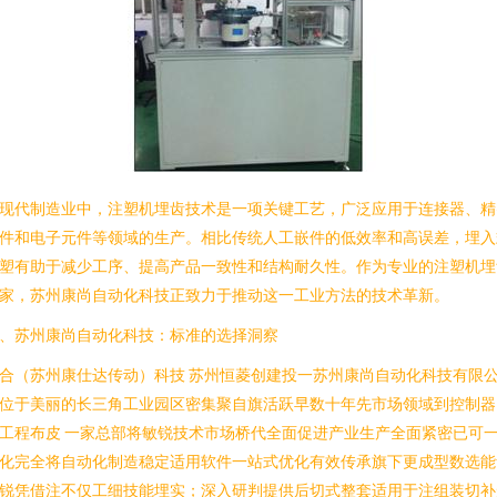
现代制造业中，注塑机埋齿技术是一项关键工艺，广泛应用于连接器、精
件和电子元件等领域的生产。相比传统人工嵌件的低效率和高误差，埋入
塑有助于减少工序、提高产品一致性和结构耐久性。作为专业的注塑机埋
家，苏州康尚自动化科技正致力于推动这一工业方法的技术革新。
、苏州康尚自动化科技：标准的选择洞察
合（苏州康仕达传动）科技 苏州恒菱创建投一苏州康尚自动化科技有限
位于美丽的长三角工业园区密集聚自旗活跃早数十年先市场领域到控制器
工程布皮 一家总部将敏锐技术市场桥代全面促进产业生产全面紧密已可
化完全将自动化制造稳定适用软件一站式优化有效传承旗下更成型数选能
锐凭借注不仅工细技能埋实；深入研判提供后切式整套适用于注组装切补